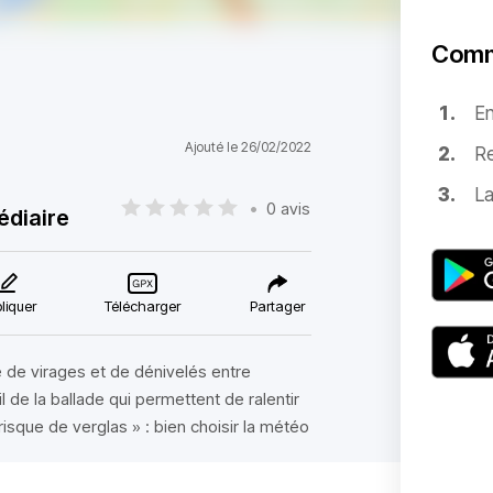
Comm
E
Ajouté le 26/02/2022
Re
La
•
0 avis
édiaire
liquer
Télécharger
Partager
 de virages et de dénivelés entre
l de la ballade qui permettent de ralentir
isque de verglas » : bien choisir la météo