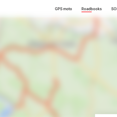
GPS moto
Roadbooks
SO