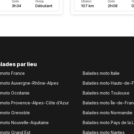
Durée
Niveau
Distance
Durée
N
3h34
Débutant
107 km
2h08
D
lades par lieu
 moto France
Balades moto Italie
 moto Auvergne-Rhône-Alpes
Balades moto Hauts-de-
moto Occitanie
Balades moto Toulouse
 moto Provence-Alpes-Côte d'Azur
Balades moto Île-de-Fra
 moto Grenoble
Balades moto Normandie
moto Nouvelle-Aquitaine
Balades moto Pays de la L
moto Grand Est
Balades moto Nantes