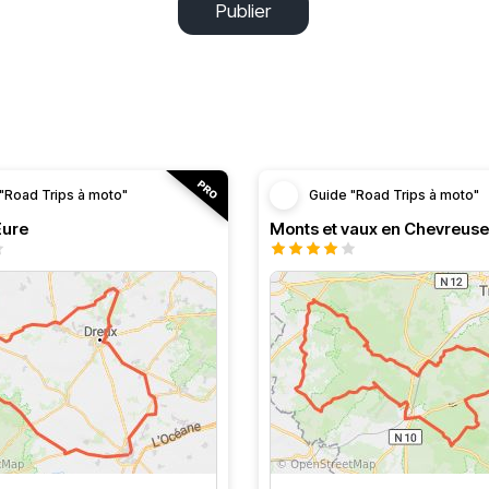
Publier
"Road Trips à moto"
Guide "Road Trips à moto"
’Eure
Monts et vaux en Chevreuse