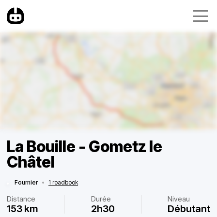
La Bouille - Gometz le
Châtel
Fournier
•
1 roadbook
Distance
Durée
Niveau
153 km
2h30
Débutant