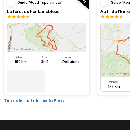
Guide "Road Trips à moto"
Guide "Roa
La forêt de Fontainebleau
Au fil de l’Eure
Distance
Durée
Niveau
159 km
3h11
Débutant
Distance
177 km
Toutes les balades moto Paris