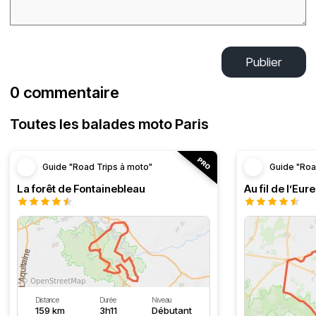
Publier
0 commentaire
Toutes les balades moto Paris
Guide "Road Trips à moto"
Guide "Roa
La forêt de Fontainebleau
Au fil de l’Eure
Distance
Durée
Niveau
159 km
3h11
Débutant