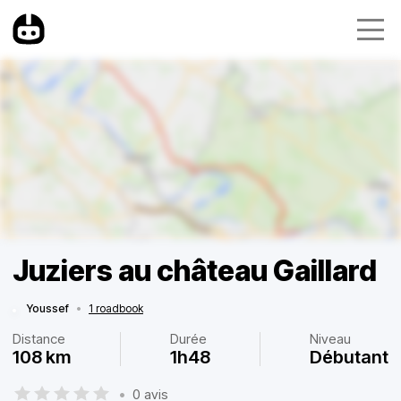
Juziers au château Gaillard
Youssef
•
1 roadbook
Distance
Durée
Niveau
108 km
1h48
Débutant
•
0 avis