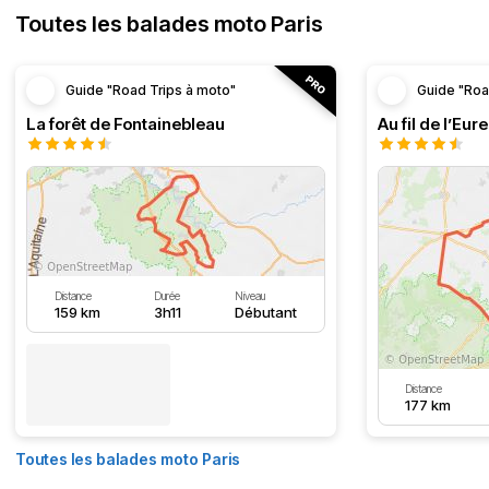
Toutes les balades moto Paris
Guide "Road Trips à moto"
Guide "Roa
La forêt de Fontainebleau
Au fil de l’Eure
Distance
Durée
Niveau
159 km
3h11
Débutant
Distance
177 km
Toutes les balades moto Paris