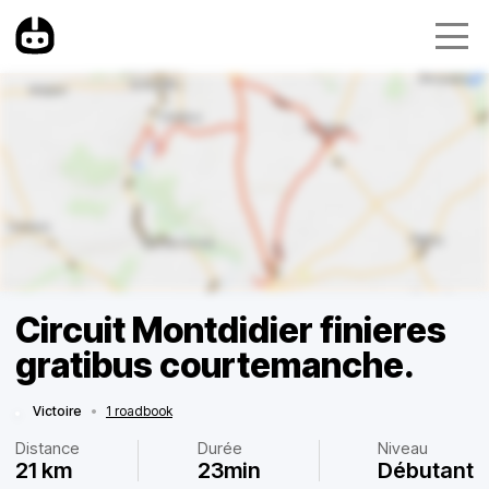
Circuit Montdidier finieres
gratibus courtemanche.
Victoire
•
1 roadbook
Distance
Durée
Niveau
21 km
23min
Débutant