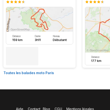
Distance
Durée
Niveau
159 km
3h11
Débutant
Distance
177 km
Toutes les balades moto Paris
Aide
Contact
Blog
CGU
Mentions légales