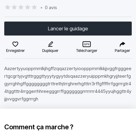
•
0 avis
Lancer le guidage
Enregistrer
Dupliquer
Télécharger
Partager
Aazertyyuoppmmlkjhgffzqqazzertyioopppmmlkkjjvggfrgggee
rtgcgrtyjvgtttrgggttyyytygyytdsqaazzeryuipppmkhgryjjteerfg
gyrrghhgffggggggggtrttrethjtrrghrerhgtttrr3rffgffffrrfggrrrgtr4
4tggtttr4rrggerrhhreegggrrffgggggggrrrrrrrr4445yyujhggttr4y
jjjvvggvrfggrrrgh
Comment ça marche ?