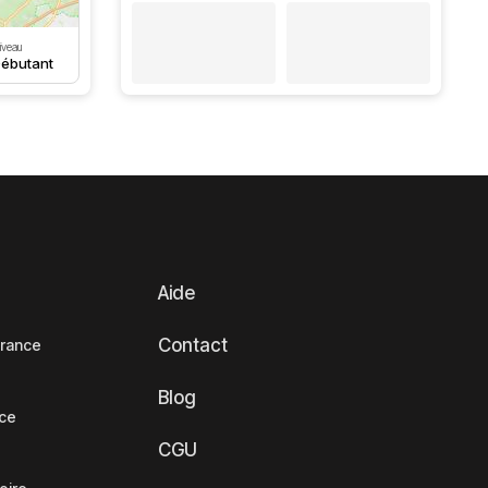
iveau
ébutant
Aide
Contact
France
Blog
nce
CGU