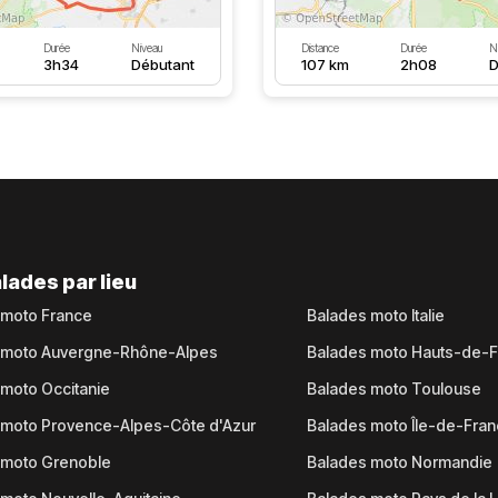
Durée
Niveau
Distance
Durée
N
3h34
Débutant
107 km
2h08
D
lades par lieu
 moto France
Balades moto Italie
 moto Auvergne-Rhône-Alpes
Balades moto Hauts-de-
moto Occitanie
Balades moto Toulouse
 moto Provence-Alpes-Côte d'Azur
Balades moto Île-de-Fra
 moto Grenoble
Balades moto Normandie