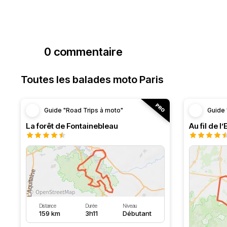
0 commentaire
Toutes les balades moto Paris
Guide "Road Trips à moto"
Guide 
La forêt de Fontainebleau
Au fil de l
Distance
Durée
Niveau
159 km
3h11
Débutant