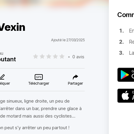
Comm
 Vexin
E
Ajouté le 27/03/2025
Re
La
au
•
0 avis
utant
liquer
Télécharger
Partager
ge sinueux, ligne droite, un peu de
s’arrêter dans un bar, prendre une glace à
 de motard mais aussi des cyclistes…
on peut s’y arrêter un peu partout !