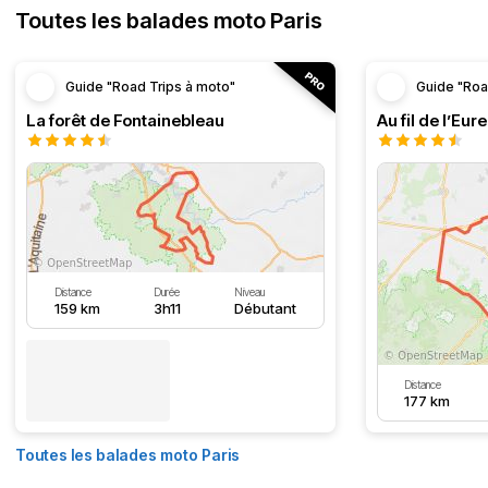
Toutes les balades moto Paris
Guide "Road Trips à moto"
Guide "Roa
La forêt de Fontainebleau
Au fil de l’Eure
Distance
Durée
Niveau
159 km
3h11
Débutant
Distance
177 km
Toutes les balades moto Paris