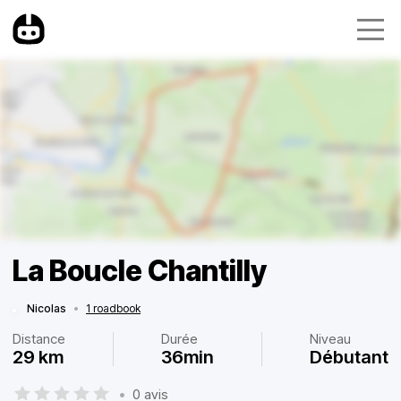
La Boucle Chantilly
Nicolas
•
1 roadbook
Distance
Durée
Niveau
29 km
36min
Débutant
•
0 avis