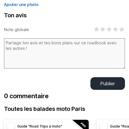
Ajouter une photo
Ton avis
Note globale
Publier
0 commentaire
Toutes les balades moto Paris
Guide "Road Trips à moto"
Guide "Roa