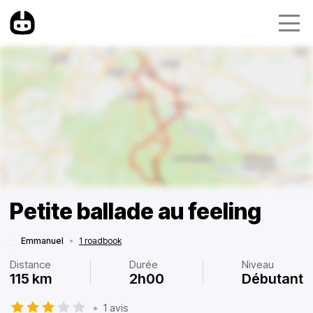
Petite ballade au feeling
Emmanuel
•
1 roadbook
Distance
Durée
Niveau
115 km
2h00
Débutant
•
1 avis