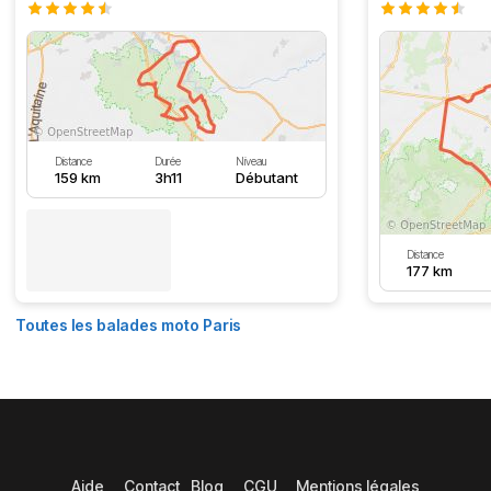
Distance
Durée
Niveau
159 km
3h11
Débutant
Distance
177 km
Toutes les balades moto Paris
Aide
Contact
Blog
CGU
Mentions légales