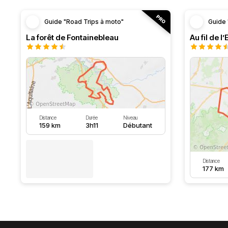
Guide "Road Trips à moto"
Guide 
La forêt de Fontainebleau
Au fil de l
Distance
Durée
Niveau
159 km
3h11
Débutant
Distance
177 km