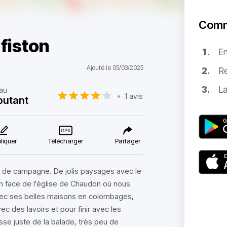
Comm
fiston
E
Ajouté le 05/03/2025
Re
La
au
•
1 avis
butant
liquer
Télécharger
Partager
es de campagne. De jolis paysages avec le
en face de l'église de Chaudon où nous
 avec ses belles maisons en colombages,
ec des lavoirs et pour finir avec les
sse juste de la balade, très peu de