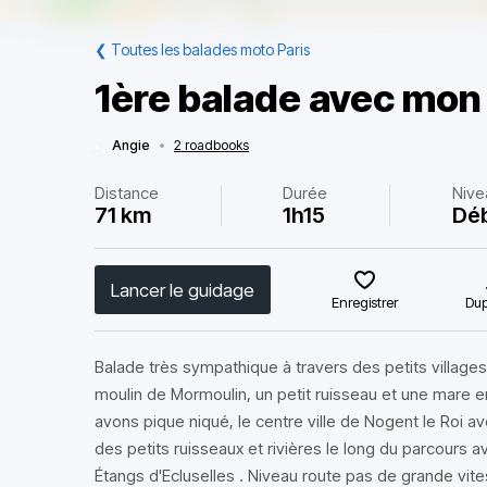
❮
Toutes les balades moto Paris
1ère balade avec mon 
Angie
•
2 roadbooks
Distance
Durée
Nive
71 km
1h15
Dé
Lancer le guidage
Enregistrer
Dup
Balade très sympathique à travers des petits villag
moulin de Mormoulin, un petit ruisseau et une mare 
avons pique niqué, le centre ville de Nogent le Roi
des petits ruisseaux et rivières le long du parcours av
Étangs d'Ecluselles . Niveau route pas de grande vite