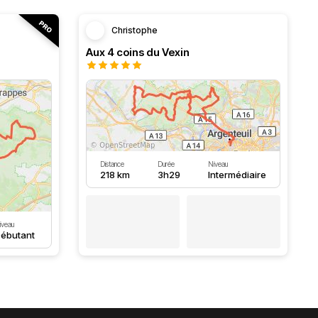
Christophe
Aux 4 coins du Vexin
Distance
Durée
Niveau
218 km
3h29
Intermédiaire
iveau
ébutant