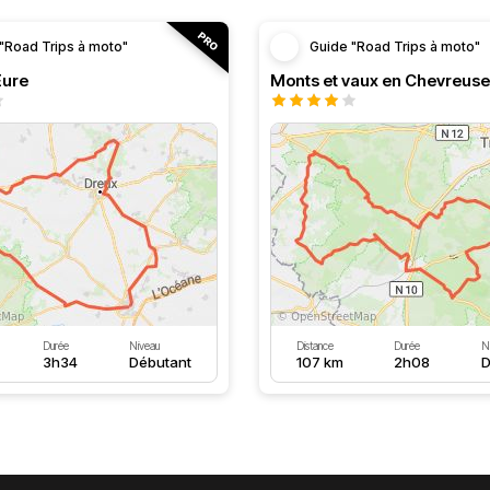
"Road Trips à moto"
Guide "Road Trips à moto"
’Eure
Monts et vaux en Chevreuse
Durée
Niveau
Distance
Durée
N
3h34
Débutant
107 km
2h08
D