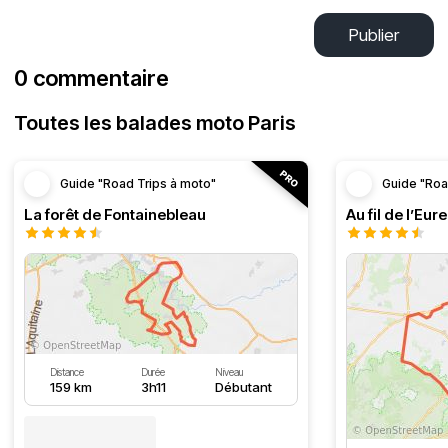
Publier
0 commentaire
Toutes les balades moto Paris
Guide "Road Trips à moto"
Guide "Roa
La forêt de Fontainebleau
Au fil de l’Eure
Distance
Durée
Niveau
159 km
3h11
Débutant