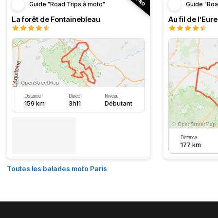
Guide "Road Trips à moto"
Guide "Roa
La forêt de Fontainebleau
Au fil de l’Eure
Distance
Durée
Niveau
159 km
3h11
Débutant
Distance
177 km
Toutes les balades moto Paris