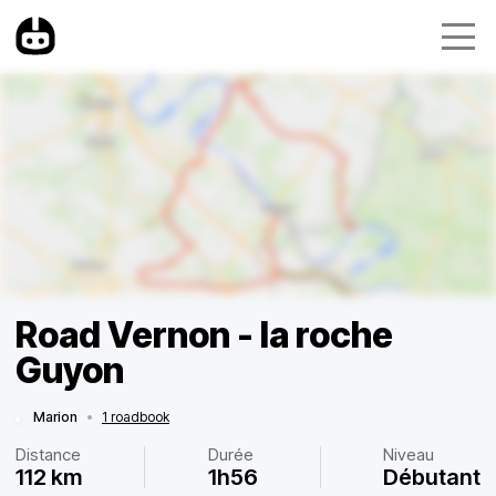
Road Vernon - la roche
Guyon
Marion
•
1 roadbook
Distance
Durée
Niveau
112 km
1h56
Débutant