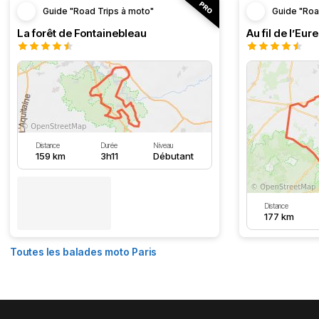
Guide "Road Trips à moto"
Guide "Roa
La forêt de Fontainebleau
Au fil de l’Eure
Distance
Durée
Niveau
159 km
3h11
Débutant
Distance
177 km
Toutes les balades moto Paris