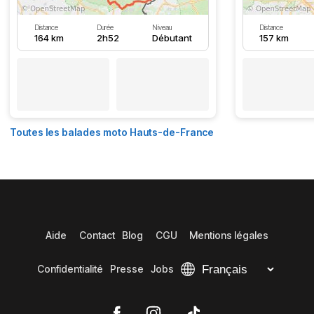
Distance
Durée
Niveau
Distance
164 km
2h52
Débutant
157 km
Toutes les balades moto Hauts-de-France
Aide
Contact
Blog
CGU
Mentions légales
Confidentialité
Presse
Jobs