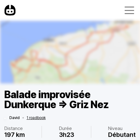
Balade improvisée
Dunkerque => Griz Nez
David
•
1 roadbook
Distance
Durée
Niveau
197 km
3h23
Débutant