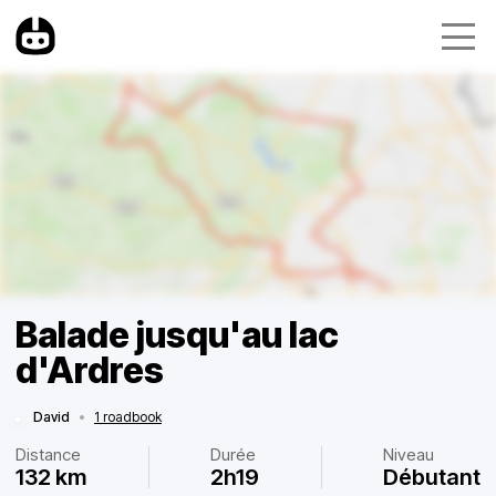
Balade jusqu'au lac
d'Ardres
David
•
1 roadbook
Distance
Durée
Niveau
132 km
2h19
Débutant