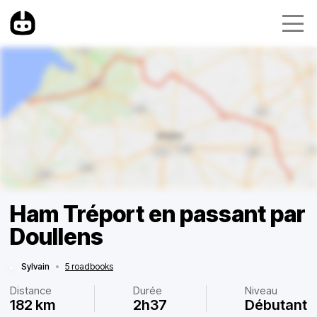
Ham Tréport en passant par
Doullens
Sylvain
•
5 roadbooks
Distance
Durée
Niveau
182 km
2h37
Débutant