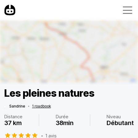
Les pleines natures
Sandrine
•
1 roadbook
Distance
Durée
Niveau
37 km
38min
Débutant
•
1 avis