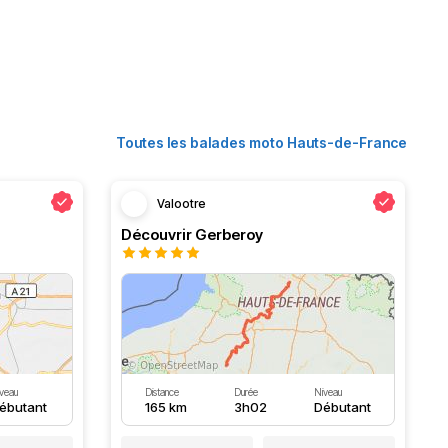
Toutes les balades moto Hauts-de-France
Valootre
Découvrir Gerberoy
veau
Distance
Durée
Niveau
ébutant
165 km
3h02
Débutant