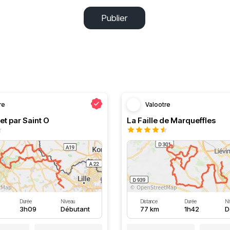
Publier
re
Valootre
et par Saint O
La Faille de Marqueffles
Durée
Niveau
Distance
Durée
Ni
3h09
Débutant
77 km
1h42
D