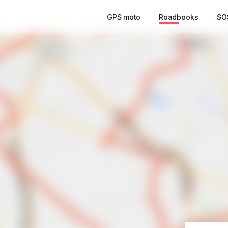
GPS moto
Roadbooks
SO