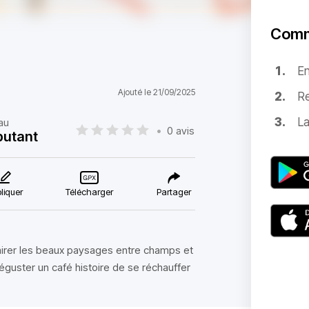
Comm
E
Ajouté le 21/09/2025
Re
La
au
•
0 avis
butant
liquer
Télécharger
Partager
irer les beaux paysages entre champs et
déguster un café histoire de se réchauffer