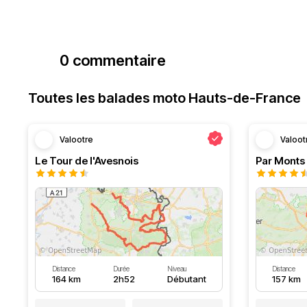
0 commentaire
Toutes les balades moto Hauts-de-France
Valootre
Valoot
Le Tour de l'Avesnois
Par Monts 
Distance
Durée
Niveau
Distance
164 km
2h52
Débutant
157 km