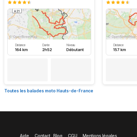
Distance
Durée
Niveau
Distance
164 km
2h52
Débutant
157 km
Toutes les balades moto Hauts-de-France
Aide
Contact
Blog
CGU
Mentions légales