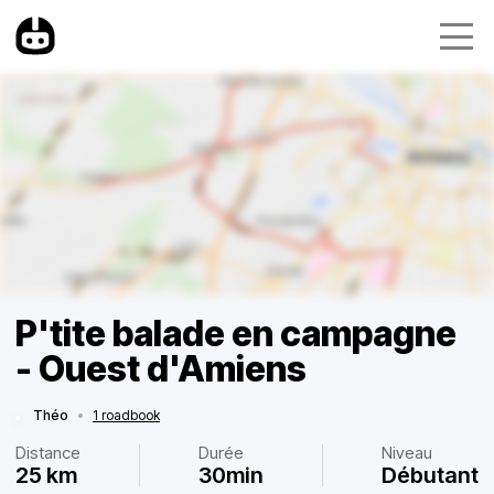
P'tite balade en campagne
- Ouest d'Amiens
Théo
•
1 roadbook
Distance
Durée
Niveau
25 km
30min
Débutant