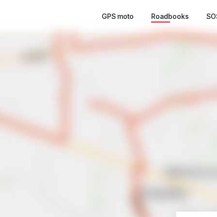
GPS moto
Roadbooks
SO