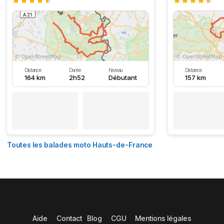
Distance
Durée
Niveau
Distance
164 km
2h52
Débutant
157 km
Toutes les balades moto Hauts-de-France
Aide
Contact
Blog
CGU
Mentions légales