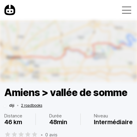
Amiens > vallée de somme
diji
•
2 roadbooks
Distance
Durée
Niveau
46 km
48min
Intermédiaire
•
0 avis