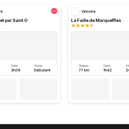
re
Valootre
et par Saint O
La Faille de Marqueffles
Durée
Niveau
Distance
Durée
Ni
3h09
Débutant
77 km
1h42
D