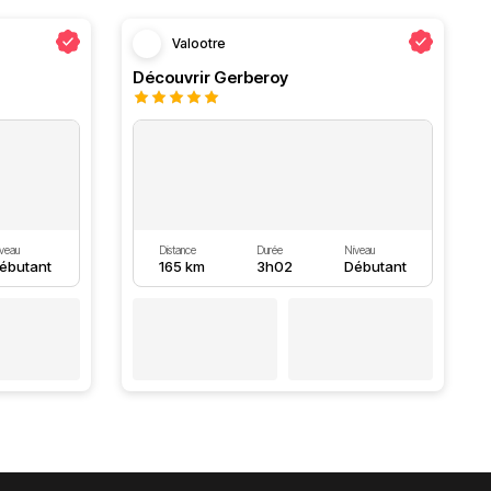
Valootre
Découvrir Gerberoy
veau
Distance
Durée
Niveau
ébutant
165 km
3h02
Débutant