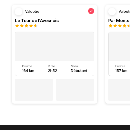
Valootre
Valoot
Le Tour de l'Avesnois
Par Monts 
Distance
Durée
Niveau
Distance
164 km
2h52
Débutant
157 km