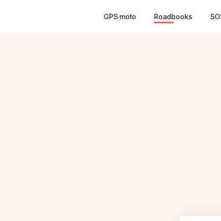
GPS moto
Roadbooks
SO