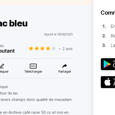
Comm
ac bleu
E
Ajouté le 13/06/2025
Re
La
au
•
2 avis
butant
liquer
Télécharger
Partager
pique
 tour du lac
a travers champs donc qualité de macadam
le en Archive café racer 50 cc et moi en