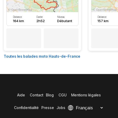
Distance
Durée
Niveau
Distance
164 km
2h52
Débutant
157 km
Toutes les balades moto Hauts-de-France
Aide
Contact
Blog
CGU
Mentions légales
Confidentialité
Presse
Jobs