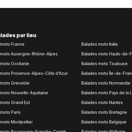
lades par lieu
 moto France
Balades moto Italie
 moto Auvergne-Rhône-Alpes
Balades moto Hauts-de-
moto Occitanie
Balades moto Toulouse
 moto Provence-Alpes-Côte d'Azur
Balades moto Île-de-Fra
 moto Grenoble
Balades moto Normandie
moto Nouvelle-Aquitaine
Balades moto Pays de la L
moto Grand Est
Balades moto Nantes
moto Paris
Balades moto Bretagne
moto Montpellier
Balades moto Belgique
 moto Bourgogne-Franche-Comté
Balades moto Wallonie