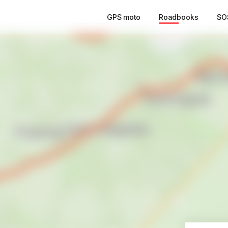
GPS moto
Roadbooks
SO