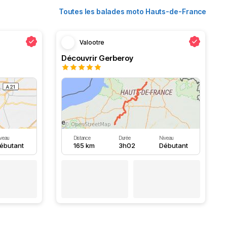
Toutes les balades moto Hauts-de-France
Valootre
Découvrir Gerberoy
veau
Distance
Durée
Niveau
ébutant
165 km
3h02
Débutant