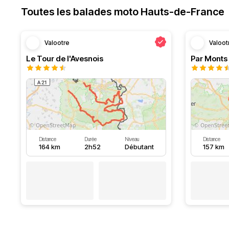
Toutes les balades moto Hauts-de-France
Valootre
Valoot
Le Tour de l'Avesnois
Par Monts 
Distance
Durée
Niveau
Distance
164 km
2h52
Débutant
157 km