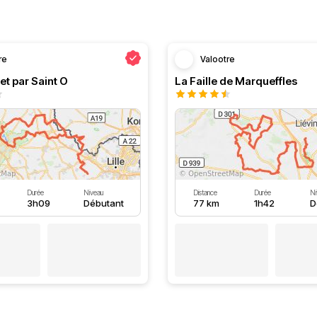
re
Valootre
et par Saint O
La Faille de Marqueffles
Durée
Niveau
Distance
Durée
Ni
3h09
Débutant
77 km
1h42
D