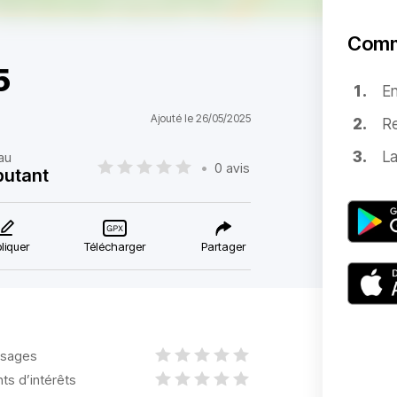
Comm
5
E
Ajouté le 26/05/2025
Re
La
au
•
0 avis
butant
liquer
Télécharger
Partager
sages
nts d’intérêts