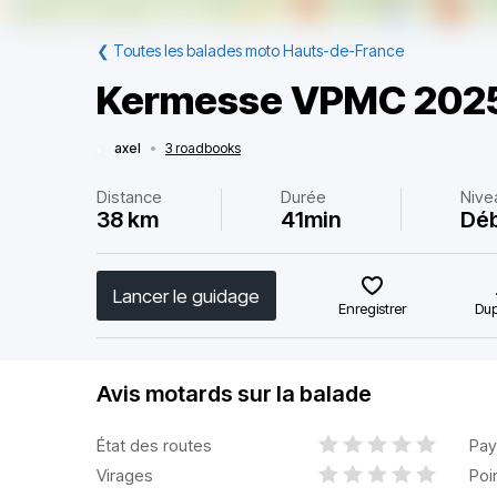
❮
Toutes les balades moto Hauts-de-France
Kermesse VPMC 202
axel
•
3 roadbooks
Distance
Durée
Nive
38 km
41min
Dé
Lancer le guidage
Enregistrer
Dup
Avis motards sur la balade
État des routes
Pay
Virages
Poi