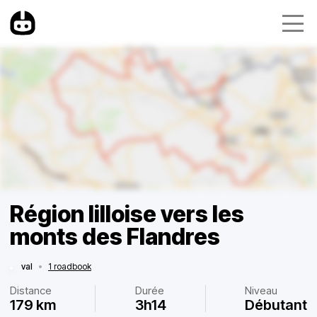
Région lilloise vers les
monts des Flandres
val
•
1 roadbook
Distance
Durée
Niveau
179 km
3h14
Débutant