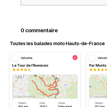
0 commentaire
Toutes les balades moto Hauts-de-France
Valootre
Valoot
Le Tour de l'Avesnois
Par Monts 
Distance
Durée
Niveau
Distance
164 km
2h52
Débutant
157 km