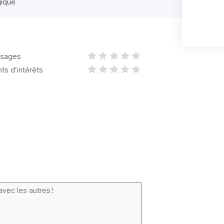
gique
sages
nts d’intérêts