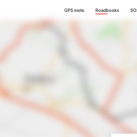
GPS moto
Roadbooks
SO