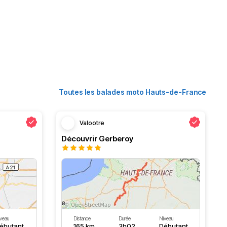
Toutes les balades moto Hauts-de-France
Valootre
Découvrir Gerberoy
veau
Distance
Durée
Niveau
ébutant
165 km
3h02
Débutant