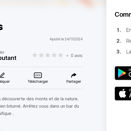
Comm
s
E
Ajouté le 24/11/2024
Re
La
au
•
0 avis
butant
liquer
Télécharger
Partager
a découverte des monts et de la nature.
bien bitumé. Arrêtez vous dans un bar du
fique .