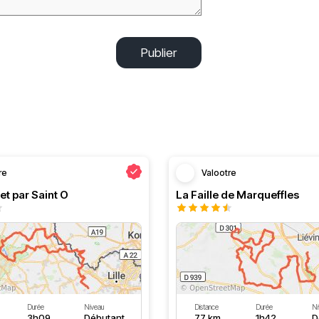
Publier
re
Valootre
et par Saint O
La Faille de Marqueffles
Durée
Niveau
Distance
Durée
Ni
3h09
Débutant
77 km
1h42
D