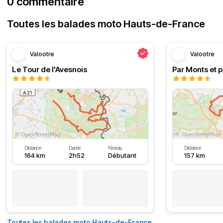
0 commentaire
Toutes les balades moto Hauts-de-France
Valootre
Valootre
Le Tour de l'Avesnois
Par Monts et p
Distance
Durée
Niveau
Distance
164 km
2h52
Débutant
157 km
Toutes les balades moto Hauts-de-France