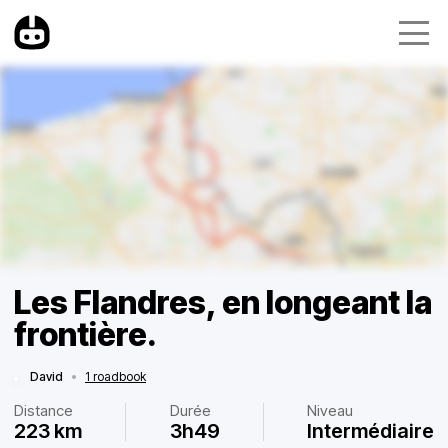
Les Flandres, en longeant la
frontière.
David
•
1 roadbook
Distance
Durée
Niveau
223 km
3h49
Intermédiaire