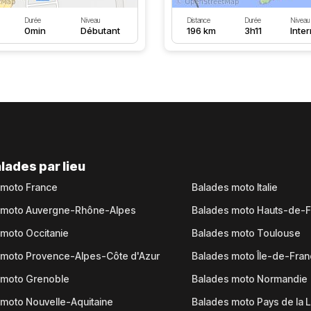
Durée
Niveau
Distance
Durée
Niveau
0min
Débutant
196 km
3h11
Inte
lades par lieu
 moto France
Balades moto Italie
 moto Auvergne-Rhône-Alpes
Balades moto Hauts-de-
moto Occitanie
Balades moto Toulouse
 moto Provence-Alpes-Côte d'Azur
Balades moto Île-de-Fra
 moto Grenoble
Balades moto Normandie
moto Nouvelle-Aquitaine
Balades moto Pays de la L