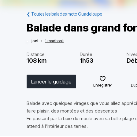
❮
Toutes les balades moto Guadeloupe
Balade dans grand fo
joel
•
1 roadbook
Distance
Durée
Nive
108 km
1h53
Déb
Lancer le guidage
Enregistrer
Dup
Balade avec quelques virages que vous allez appréci
faire plaisir, des montées et des descentes
En passant par la baie du moule avec sa belle plage
attend à l'intérieur des terres.