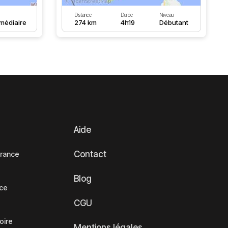
Distance
Durée
Niveau
rmédiaire
274 km
4h19
Débutant
Aide
Contact
France
Blog
nce
CGU
oire
Mentions légales