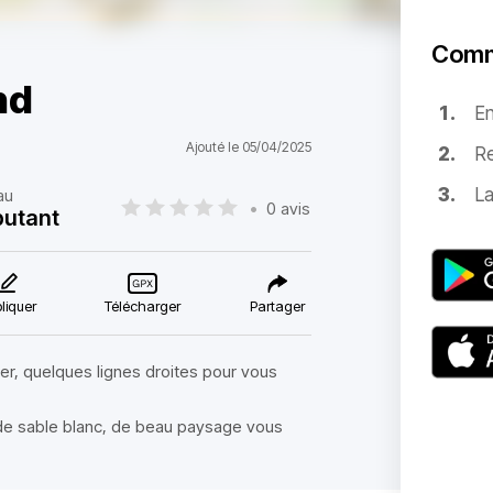
Comm
nd
E
Ajouté le 05/04/2025
Re
La
au
•
0 avis
utant
liquer
Télécharger
Partager
er, quelques lignes droites pour vous
 de sable blanc, de beau paysage vous