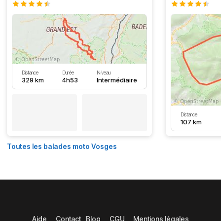
Distance
Durée
Niveau
329 km
4h53
Intermédiaire
Distance
107 km
Toutes les balades moto Vosges
Aide
Contact
Blog
CGU
Mentions légales