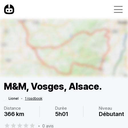
M&M, Vosges, Alsace.
Lionel
•
1 roadbook
Distance
Durée
Niveau
366 km
5h01
Débutant
•
0 avis