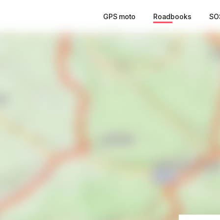
GPS moto
Roadbooks
SO