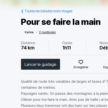
❮
Toutes les balades moto Vosges
Pour se faire la main
Karine
•
2 roadbooks
Distance
Durée
Nive
74 km
1h11
Déb
Lancer le guidage
Enregistrer
Dup
Qualité de route très variables de larges et lisses à
centaines de mètres.
Paysages variés. On passe des montagnes à la plaine,
Utiliser pour ma faire la main, donc pas de halte j ai
Plusieurs lieux traverses ont des bars sur des place