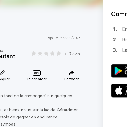
Comm
E
Ajouté le 28/09/2025
Re
La
au
•
0 avis
utant
liquer
Télécharger
Partager
" fin fond de la campagne" sur quelques
 et biensur vue sur la lac de Gérardmer.
 besoin de gagner en endurance.
s sympas.