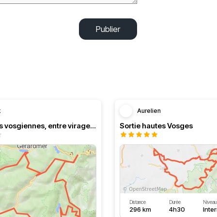
Publier
k
Aurelien
Les crêtres vosgiennes, entre virages et paysages...
Sortie hautes Vosges
Distance
Durée
Niveau
296 km
4h30
Inte