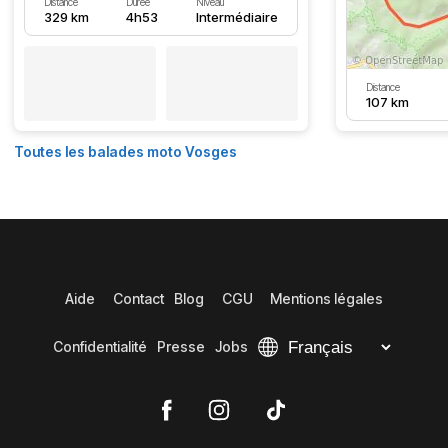
Distance
Durée
Niveau
329 km
4h53
Intermédiaire
Distance
107 km
Toutes les balades moto Vosges
Aide
Contact
Blog
CGU
Mentions légales
Confidentialité
Presse
Jobs