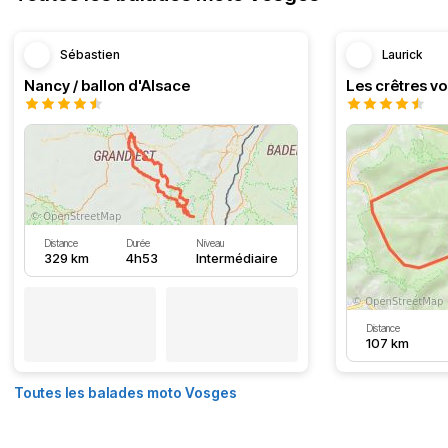
Sébastien
Laurick
Nancy / ballon d'Alsace
Distance
Durée
Niveau
329 km
4h53
Intermédiaire
Distance
107 km
Toutes les balades moto Vosges