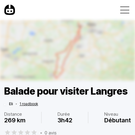
Balade pour visiter Langres
Eli
•
1 roadbook
Distance
Durée
Niveau
269 km
3h42
Débutant
•
0 avis