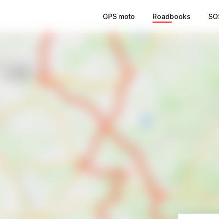
GPS moto
Roadbooks
SO