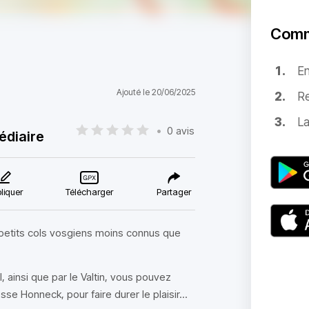
Comm
E
Ajouté le 20/06/2025
Re
La
•
0 avis
édiaire
liquer
Télécharger
Partager
 petits cols vosgiens moins connus que
l, ainsi que par le Valtin, vous pouvez
sse Honneck, pour faire durer le plaisir...