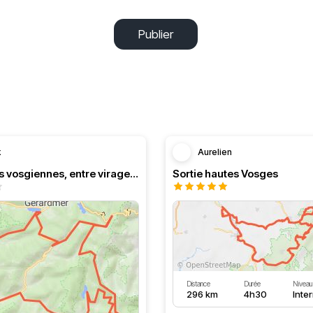
Publier
k
Aurelien
Les crêtres vosgiennes, entre virages et paysages...
Sortie hautes Vosges
Distance
Durée
Niveau
296 km
4h30
Inte