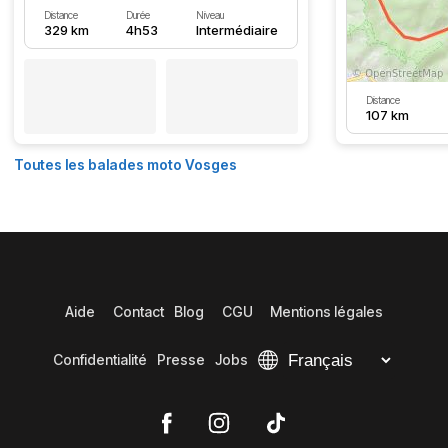
Distance
Durée
Niveau
329 km
4h53
Intermédiaire
Distance
107 km
Toutes les balades moto Vosges
Aide
Contact
Blog
CGU
Mentions légales
Confidentialité
Presse
Jobs