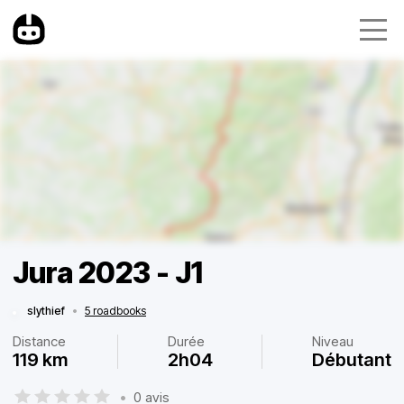
Jura 2023 - J1
slythief
•
5 roadbooks
Distance
Durée
Niveau
119 km
2h04
Débutant
•
0 avis