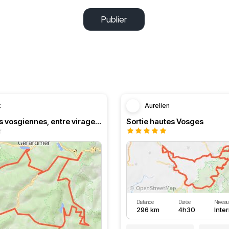
Publier
k
Aurelien
Les crêtres vosgiennes, entre virages et paysages...
Sortie hautes Vosges
Distance
Durée
Niveau
296 km
4h30
Inte