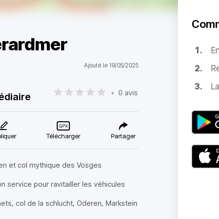
Comm
erardmer
E
Ajouté le 19/05/2025
Re
La
•
0 avis
édiaire
liquer
Télécharger
Partager
gien et col mythique des Vosges
ion service pour ravitailler les véhicules
ts, col de la schlucht, Oderen, Markstein