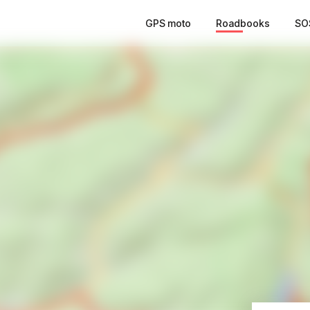
GPS moto
Roadbooks
SO