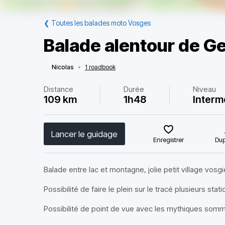
❮
Toutes les balades moto Vosges
Balade alentour de G
Nicolas
•
1 roadbook
Distance
Durée
Niveau
109 km
1h48
Interm
Lancer le guidage
Enregistrer
Dup
Balade entre lac et montagne, jolie petit village vos
Possibilité de faire le plein sur le tracé plusieurs stat
Possibilité de point de vue avec les mythiques somme