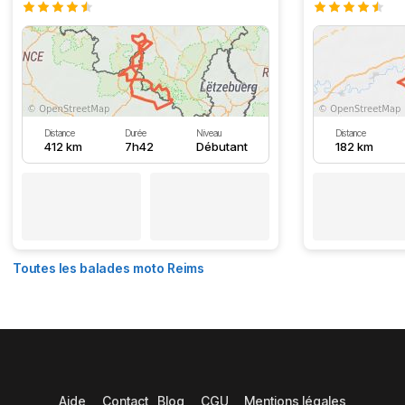
Distance
Durée
Niveau
Distance
412 km
7h42
Débutant
182 km
Toutes les balades moto Reims
Aide
Contact
Blog
CGU
Mentions légales