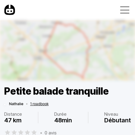
Petite balade tranquille
Nathalie
•
1 roadbook
Distance
Durée
Niveau
47 km
48min
Débutant
•
0 avis