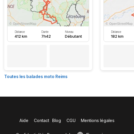
Distance
Durée
Niveau
Distance
412 km
7h42
Débutant
182 km
Toutes les balades moto Reims
Aide
Contact
Blog
CGU
Mentions légales