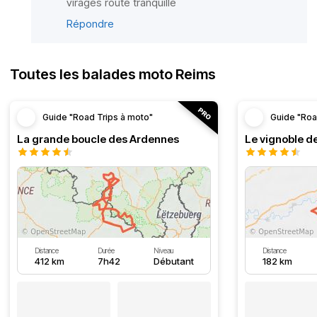
virages route tranquille
Répondre
Toutes les balades moto Reims
Guide "Road Trips à moto"
Guide "Roa
La grande boucle des Ardennes
Le vignoble d
Distance
Durée
Niveau
Distance
412 km
7h42
Débutant
182 km