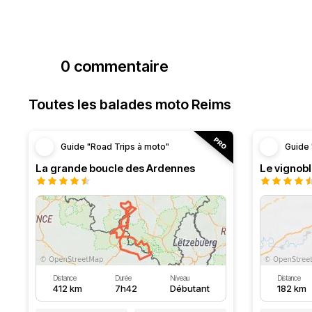
0 commentaire
Toutes les balades moto Reims
Guide "Road Trips à moto"
Guide 
La grande boucle des Ardennes
Le vignob
Distance
Durée
Niveau
Distance
412 km
7h42
Débutant
182 km