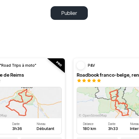
Publier
"Road Trips à moto"
P&V
le de Reims
Durée
Niveau
Distance
Durée
Niveau
3h36
Débutant
180 km
3h33
Inte