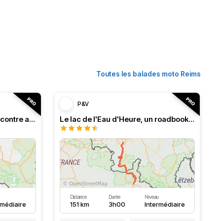
Toutes les balades moto Reims
P&V
Roadbook franco-belge, rencontre avec les Ardennes
Le lac de l'Eau d'Heure, un roadbook rafraîchissant
Distance
Durée
Niveau
rmédiaire
151 km
3h00
Intermédiaire