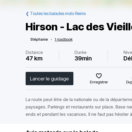
❮
Toutes les balades moto Reims
Hirson - Lac des Vieil
Stéphanie
•
1 roadbook
Distance
Durée
Niv
47 km
39min
Dé
Lancer le guidage
Enregistrer
Dup
La route peut être de la nationale ou de la départeme
paysages. Parkings et restaurants sur place. Base na
ends et pendant les vacances. Il ne faut pas hésiter à 