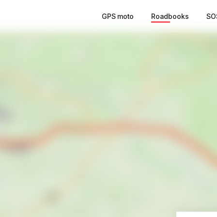
GPS moto
Roadbooks
SO