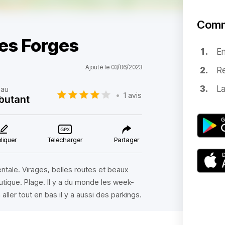
Comm
les Forges
E
Ajouté le 03/06/2023
Re
La
eau
•
1 avis
butant
liquer
Télécharger
Partager
ntale. Virages, belles routes et beaux
utique. Plage. Il y a du monde les week-
aller tout en bas il y a aussi des parkings.