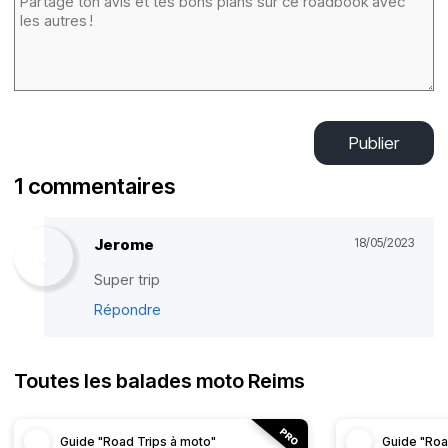
Publier
1 commentaires
Jerome
18/05/2023
Super trip
Répondre
Toutes les balades moto Reims
Guide "Road Trips à moto"
Guide "Roa