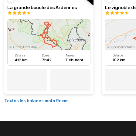
La grande boucle des Ardennes
Le vignoble d
Distance
Durée
Niveau
Distance
412 km
7h42
Débutant
182 km
Toutes les balades moto Reims