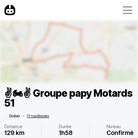
✌️🏍✌️ Groupe papy Motards
51
Didier
•
11 roadbooks
Distance
Durée
Niveau
129 km
1h58
Confirmé