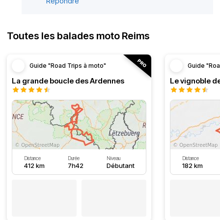
Répondre
Toutes les balades moto Reims
Guide "Road Trips à moto"
Guide "Roa
La grande boucle des Ardennes
Le vignoble d
Distance
Durée
Niveau
Distance
412 km
7h42
Débutant
182 km