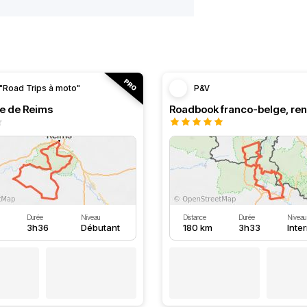
"Road Trips à moto"
P&V
le de Reims
Durée
Niveau
Distance
Durée
Niveau
3h36
Débutant
180 km
3h33
Inte