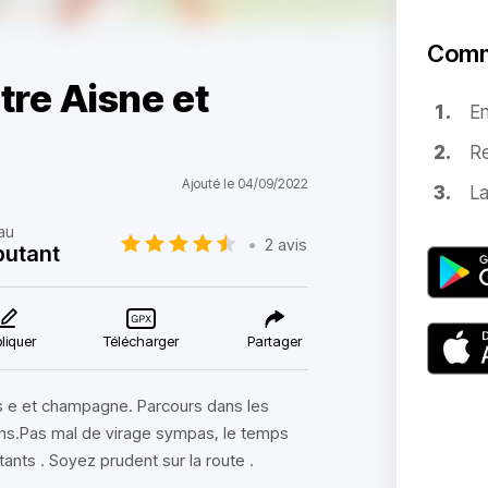
Comm
tre Aisne et
E
Re
Ajouté le 04/09/2022
La
au
•
2 avis
utant
liquer
Télécharger
Partager
s e et champagne. Parcours dans les
pains.Pas mal de virage sympas, le temps
nts . Soyez prudent sur la route .