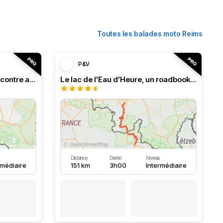
Toutes les balades moto Reims
P&V
Roadbook franco-belge, rencontre avec les Ardennes
Le lac de l'Eau d'Heure, un roadbook rafraîchissant
Distance
Durée
Niveau
rmédiaire
151 km
3h00
Intermédiaire