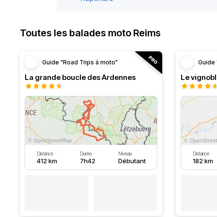
Toutes les balades moto Reims
Guide "Road Trips à moto"
Guide 
La grande boucle des Ardennes
Le vignob
Distance
Durée
Niveau
Distance
412 km
7h42
Débutant
182 km