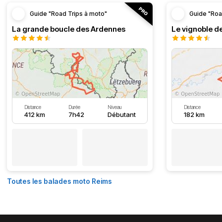
Guide "Road Trips à moto"
Guide "Roa
La grande boucle des Ardennes
Le vignoble d
Distance
Durée
Niveau
Distance
412 km
7h42
Débutant
182 km
Toutes les balades moto Reims