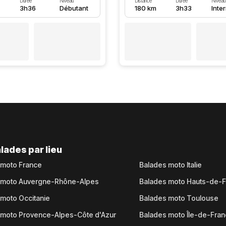
Durée
Niveau
Distance
Durée
Niveau
3h36
Débutant
180 km
3h33
Inte
lades par lieu
 moto France
Balades moto Italie
 moto Auvergne-Rhône-Alpes
Balades moto Hauts-de-
moto Occitanie
Balades moto Toulouse
 moto Provence-Alpes-Côte d'Azur
Balades moto Île-de-Fra