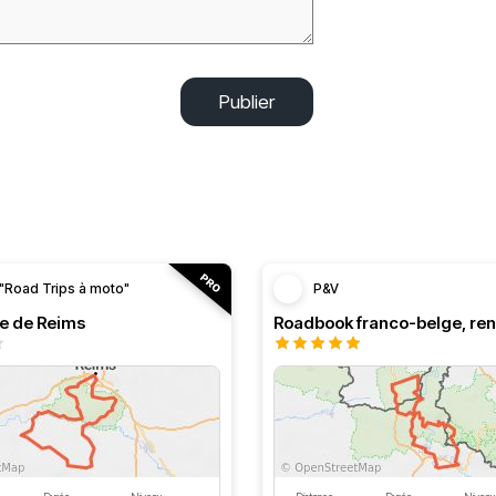
Publier
"Road Trips à moto"
P&V
le de Reims