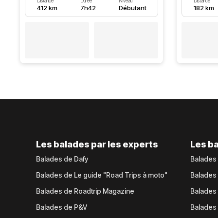
Distance
Durée
Niveau
Distance
412 km
7h42
Débutant
182 km
Les balades par les experts
Les ba
Balades de Dafy
Balades
Balades de Le guide "Road Trips à moto"
Balades
Balades de Roadtrip Magazine
Balades 
Balades de P&V
Balades