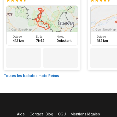
Distance
Durée
Niveau
Distance
412 km
7h42
Débutant
182 km
Toutes les balades moto Reims
Aide
Contact
Blog
CGU
Mentions légales