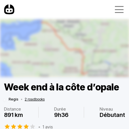
Week end à la côte d’opale
Regis
•
2 roadbooks
Distance
Durée
Niveau
891 km
9h36
Débutant
•
1 avis