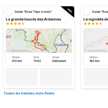
Guide "Road Trips à moto"
Guide "Roa
La grande boucle des Ardennes
Le vignoble d
Distance
Durée
Niveau
Distance
412 km
7h42
Débutant
182 km
Toutes les balades moto Reims