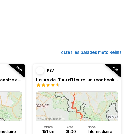
Toutes les balades moto Reims
P&V
Roadbook franco-belge, rencontre avec les Ardennes
Le lac de l'Eau d'Heure, un roadbook rafraîchissant
Distance
Durée
Niveau
rmédiaire
151 km
3h00
Intermédiaire