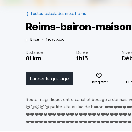
❮
Toutes les balades moto Reims
Reims-bairon-maison
Brice
•
1 roadbook
Distance
Durée
Nive
81 km
1h15
Déb
Lancer le guidage
Enregistrer
Dup
Route magnifique, entre canal et bocage ardennais,v
😍😍😍😍😍.petite alte au lac de bairon.❤️❤️❤️❤️❤️
❤️❤️❤️❤️❤️❤️❤️❤️❤️❤️❤️❤️❤️❤️❤️❤️❤️❤️❤️❤️❤️❤️❤️❤️
❤️❤️❤️❤️❤️❤️❤️❤️❤️❤️❤️❤️❤️❤️❤️❤️❤️❤️❤️❤️❤️❤️❤️❤️