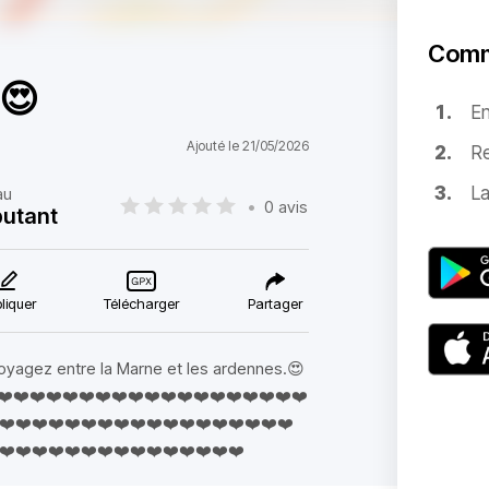
Comm
😍
E
Ajouté le 21/05/2026
Re
La
au
•
0 avis
utant
liquer
Télécharger
Partager
oyagez entre la Marne et les ardennes.😍
❤️❤️❤️❤️❤️❤️❤️❤️❤️❤️❤️❤️❤️❤️❤️❤️❤️❤️❤️❤️
❤️❤️❤️❤️❤️❤️❤️❤️❤️❤️❤️❤️❤️❤️❤️❤️❤️❤️
❤️❤️❤️❤️❤️❤️❤️❤️❤️❤️❤️❤️❤️❤️❤️