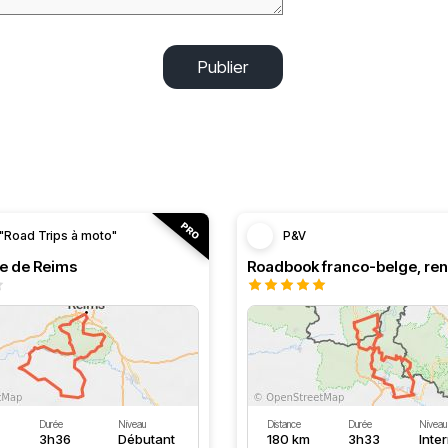
Publier
"Road Trips à moto"
P&V
le de Reims
Durée
Niveau
Distance
Durée
Niveau
3h36
Débutant
180 km
3h33
Inte