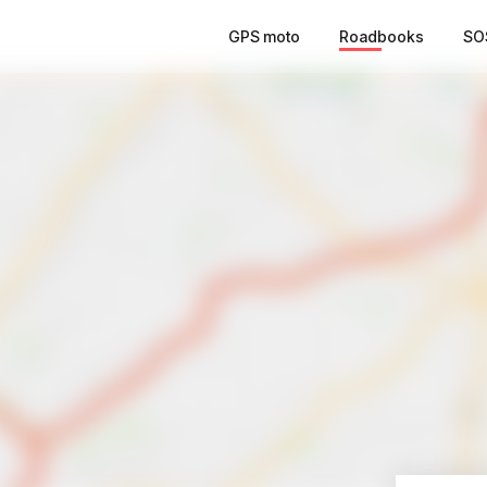
GPS moto
Roadbooks
SO